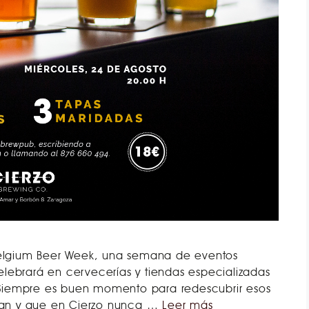
 Belgium Beer Week, una semana de eventos
lebrará en cervecerías y tiendas especializadas
Siempre es buen momento para redescubrir esos
ustan y que en Cierzo nunca …
Leer más