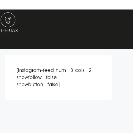
OFERTAS
[instagram-feed num=8 cols=2
showfollow=false
showbutton=false]