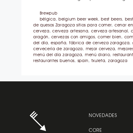
Brewpub
bélgica
,
belgium beer week
,
best beers
,
best
de quesos Zaragoza sitios para comer
,
cenar e
cerveza
,
cerveza artesana
,
cerveza artesanal
,
aragón
,
cervezas con amigos
,
comer bien
,
com
del día
,
españa
,
fábrica de cerveza zaragoza
,
cervecería de zaragoza
,
mejor cerveza
,
mejore
menú del día zaragoza
,
menú diario
,
restauran
restaurantes buenos
,
spain
,
txuleta
,
zaragoza
NOVEDADES
CORE