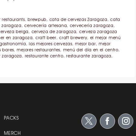
 restaurants
,
brewpub
,
cata de cervezas Zaragoza
,
cata
n zaragoza
,
cervecería artesana
,
cervecería zaragoza
,
cerveza belga
,
cerveza de zaragoza
,
cerveza zaragoza
er en zaragoza
,
craft beer
,
craft brewery
,
el mejor menú
gastronomía
,
las mejores cervezas
,
mejor bar
,
mejor
s bares
,
mejores restaurantes
,
menú del día en el centro
,
t zaragoza
,
restaurante centro
,
restaurante zaragoza
,
PACKS
MERCH