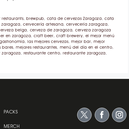
 restaurants
,
brewpub
,
cata de cervezas Zaragoza
,
cata
n zaragoza
,
cervecería artesana
,
cervecería zaragoza
,
cerveza belga
,
cerveza de zaragoza
,
cerveza zaragoza
er en zaragoza
,
craft beer
,
craft brewery
,
el mejor menú
gastronomía
,
las mejores cervezas
,
mejor bar
,
mejor
s bares
,
mejores restaurantes
,
menú del día en el centro
,
t zaragoza
,
restaurante centro
,
restaurante zaragoza
,
PACKS
MERCH