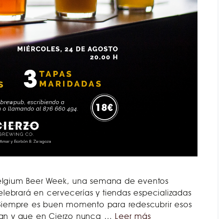
 Belgium Beer Week, una semana de eventos
lebrará en cervecerías y tiendas especializadas
Siempre es buen momento para redescubrir esos
ustan y que en Cierzo nunca …
Leer más