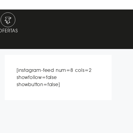
OFERTAS
[instagram-feed num=8 cols=2
showfollow=false
showbutton=false]