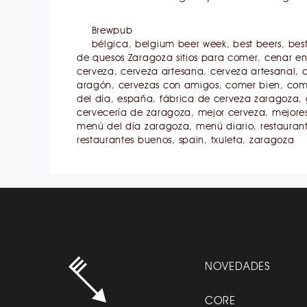
Brewpub
bélgica
,
belgium beer week
,
best beers
,
best
de quesos Zaragoza sitios para comer
,
cenar e
cerveza
,
cerveza artesana
,
cerveza artesanal
,
aragón
,
cervezas con amigos
,
comer bien
,
com
del día
,
españa
,
fábrica de cerveza zaragoza
,
cervecería de zaragoza
,
mejor cerveza
,
mejore
menú del día zaragoza
,
menú diario
,
restauran
restaurantes buenos
,
spain
,
txuleta
,
zaragoza
NOVEDADES
CORE