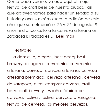
Como cada verano, ya está aquí el mejor
festival de craft beer de nuestra ciudad, así
que aprovechamos para hacer un repaso a su
historia y analizar cómo será la edición de este
año, que se celebrará el 26 y 27 de agosto. 9
años rindiendo culto a la cerveza artesana en
Zaragoza Birragoza es …
Leer más
Festivales
a domicilio
,
aragón
,
best beers
,
best
brewery
,
birragoza
,
cervecería
,
cervecería
artesana
,
cerveza
,
cerveza artesana
,
cerveza
artesana premiada
,
cerveza artesanal
,
cerveza
de zaragoza
,
citra
,
comprar cerveza
,
craft
beer
,
craft brewery
,
españa
,
fábrica de
cerveza
,
festival
,
festival cervecero zaragoza
,
festival de cerveza
,
las mejores cervezas
,