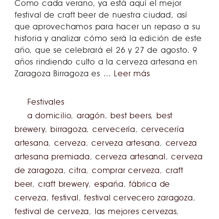
Como cada verano, ya está aquí el mejor
festival de craft beer de nuestra ciudad, así
que aprovechamos para hacer un repaso a su
historia y analizar cómo será la edición de este
año, que se celebrará el 26 y 27 de agosto. 9
años rindiendo culto a la cerveza artesana en
Zaragoza Birragoza es …
Leer más
Festivales
a domicilio
,
aragón
,
best beers
,
best
brewery
,
birragoza
,
cervecería
,
cervecería
artesana
,
cerveza
,
cerveza artesana
,
cerveza
artesana premiada
,
cerveza artesanal
,
cerveza
de zaragoza
,
citra
,
comprar cerveza
,
craft
beer
,
craft brewery
,
españa
,
fábrica de
cerveza
,
festival
,
festival cervecero zaragoza
,
festival de cerveza
,
las mejores cervezas
,