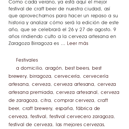
Como cada verano, ya está aquí el mejor
festival de craft beer de nuestra ciudad, así
que aprovechamos para hacer un repaso a su
historia y analizar cómo será la edición de este
año, que se celebrará el 26 y 27 de agosto. 9
años rindiendo culto a la cerveza artesana en
Zaragoza Birragoza es …
Leer más
Festivales
a domicilio
,
aragón
,
best beers
,
best
brewery
,
birragoza
,
cervecería
,
cervecería
artesana
,
cerveza
,
cerveza artesana
,
cerveza
artesana premiada
,
cerveza artesanal
,
cerveza
de zaragoza
,
citra
,
comprar cerveza
,
craft
beer
,
craft brewery
,
españa
,
fábrica de
cerveza
,
festival
,
festival cervecero zaragoza
,
festival de cerveza
,
las mejores cervezas
,