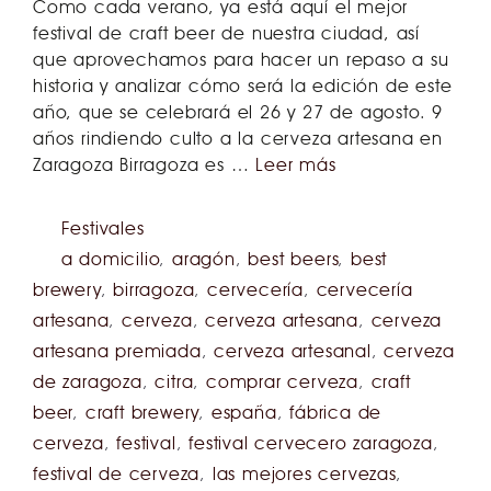
Como cada verano, ya está aquí el mejor
festival de craft beer de nuestra ciudad, así
que aprovechamos para hacer un repaso a su
historia y analizar cómo será la edición de este
año, que se celebrará el 26 y 27 de agosto. 9
años rindiendo culto a la cerveza artesana en
Zaragoza Birragoza es …
Leer más
Festivales
a domicilio
,
aragón
,
best beers
,
best
brewery
,
birragoza
,
cervecería
,
cervecería
artesana
,
cerveza
,
cerveza artesana
,
cerveza
artesana premiada
,
cerveza artesanal
,
cerveza
de zaragoza
,
citra
,
comprar cerveza
,
craft
beer
,
craft brewery
,
españa
,
fábrica de
cerveza
,
festival
,
festival cervecero zaragoza
,
festival de cerveza
,
las mejores cervezas
,