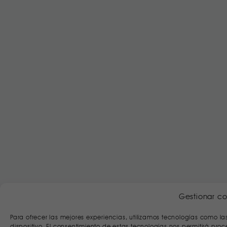
Gestionar co
Para ofrecer las mejores experiencias, utilizamos tecnologías como l
dispositivo. El consentimiento de estas tecnologías nos permitirá p