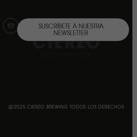
SUSCRÍBETE A NUESTRA
NEWSLETTER
@2025 CIERZO BREWING TODOS LOS DERECHOS
A
L
Po
d
p