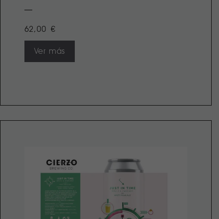
62,00
€
Ver más